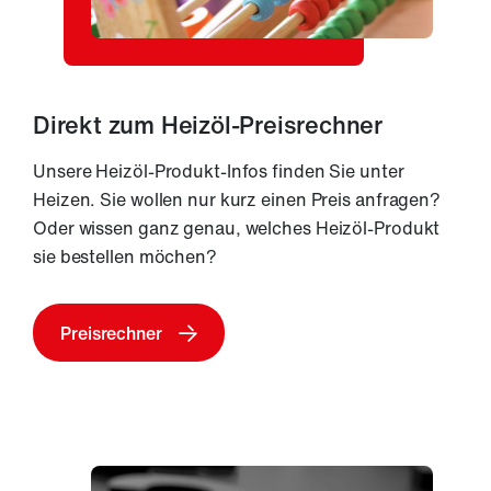
N
e
u
Direkt zum Heizöl-Preisrechner
i
Unsere Heizöl-Produkt-Infos finden Sie unter
g
Heizen. Sie wollen nur kurz einen Preis anfragen?
Oder wissen ganz genau, welches Heizöl-Produkt
k
sie bestellen möchen?
e
Preisrechner
it
e
n