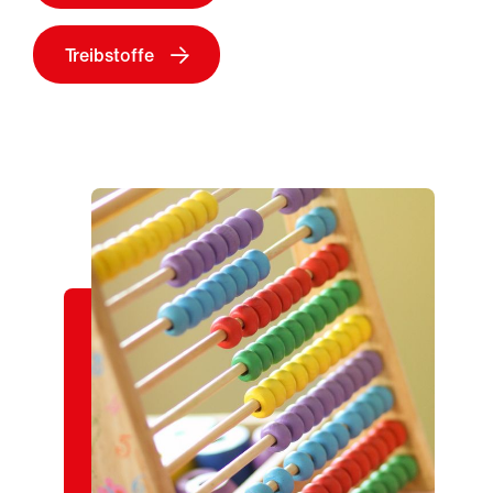
e
Treibstoffe
Ü
b
e
r
u
n
s