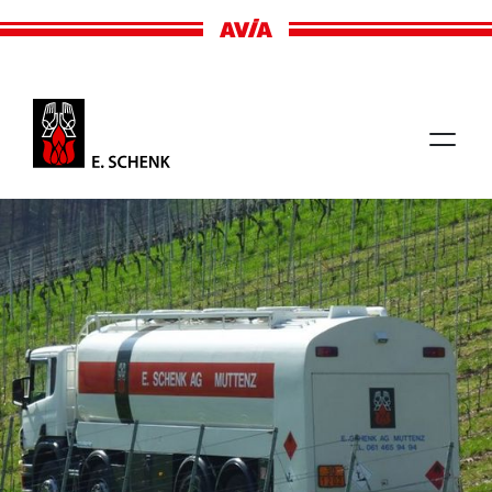
H
e
i
z
e
n