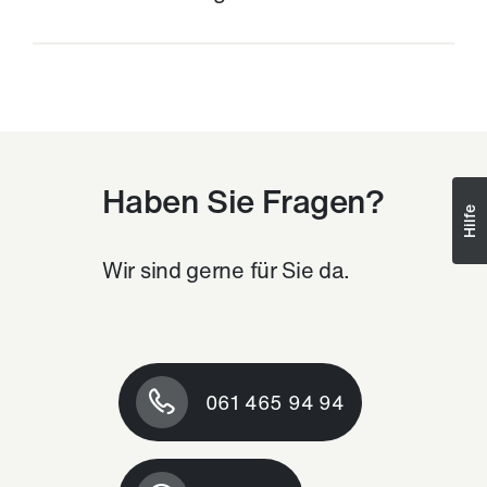
e
Download
Ü
b
Haben Sie Fragen?
e
Hilfe
r
Wir sind gerne für Sie da.
u
n
061 465 94 94
s