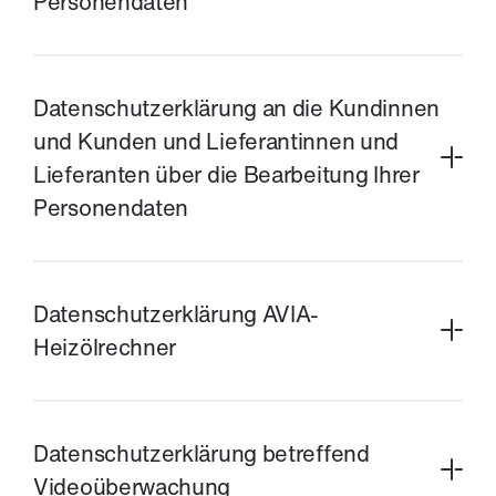
T
Personendaten
r
Download
e
Datenschutzerklärung an die Kundinnen
und Kunden und Lieferantinnen und
i
Lieferanten über die Bearbeitung Ihrer
Personendaten
b
s
Download
Datenschutzerklärung AVIA-
t
Heizölrechner
o
Download
f
Datenschutzerklärung betreffend
f
Videoüberwachung